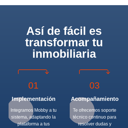
Así de fácil es
transformar tu
inmobiliaria
01
03
Implementación
Acompañamiento
Integramos Mobby a tu
Te ofrecemos soporte
sistema, adaptando la
técnico continuo para
plataforma a tus
resolver dudas y