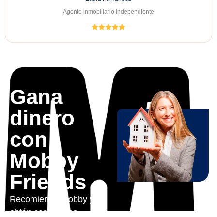
Agente inmobiliario independiente
Gana
dinero
con
Mobby
Friends
Recomienda Mobby y
obtén comisiones