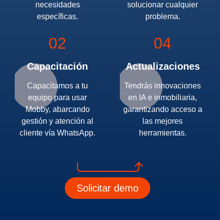
necesidades
solucionar cualquier
específicas.
problema.
02
04
Capacitación
Actualizaciones
Capacitamos a tu
Tendrás innovaciones
equipo para usar
en IA e inmobiliaria,
Mobby, abarcando
garantizando acceso a
gestión y atención al
las mejores
cliente vía WhatsApp.
herramientas.
Solicitar demo