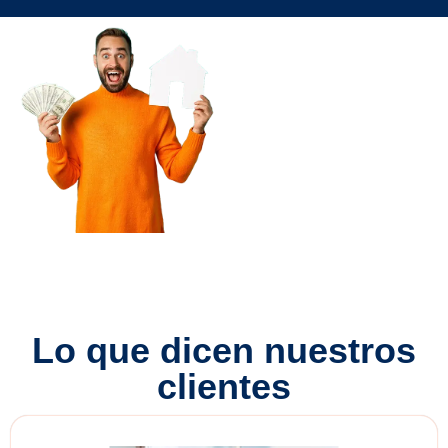
Gana
dinero con
Mobby
Friends
Recomienda Mobby y
obtén comisiones
Mas información
Lo que dicen nuestros
clientes